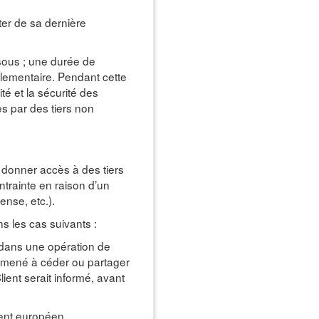
er de sa dernière
ssous ; une durée de
glementaire. Pendant cette
é et la sécurité des
 par des tiers non
 donner accès à des tiers
trainte en raison d’un
ense, etc.).
s les cas suivants :
é dans une opération de
e amené à céder ou partager
ient serait informé, avant
ement européen