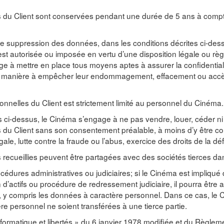
 du Client sont conservées pendant une durée de 5 ans à compt
 de suppression des données, dans les conditions décrites ci-de
st autorisée ou imposée en vertu d’une disposition légale ou rè
e à mettre en place tous moyens aptes à assurer la confidentialit
 manière à empêcher leur endommagement, effacement ou accès
nnelles du Client est strictement limité au personnel du Cinéma.
ci-dessus, le Cinéma s’engage à ne pas vendre, louer, céder ni
du Client sans son consentement préalable, à moins d’y être con
égale, lutte contre la fraude ou l’abus, exercice des droits de la déf
ecueillies peuvent être partagées avec des sociétés tierces dan
édures administratives ou judiciaires; si le Cinéma est impliqu
on d’actifs ou procédure de redressement judiciaire, il pourra êtr
s, y compris les données à caractère personnel. Dans ce cas, le Cl
e personnel ne soient transférées à une tierce partie.
 informatique et libertés » du 6 janvier 1978 modifiée et du Règl