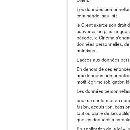
Les données personnelles
commande, sauf si :
le Client exerce son droit
conversation plus longue e
période, le Cinéma s’engag
données personnelles, de
autorisés.
L’accès aux données perso
En dehors de ces énoncés 
aux données personnelles 
motif légitime (obligation l
Les données personnelles r
pour se conformer aux proc
fusion, acquisition, cessi
tout ou partie de ses actif
que les données à caractèr
En application de la loi «